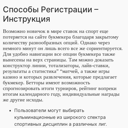
Способы Регистрации –
Инструкция
Возможно новичок в мире ставок на спорт еще
потеряется на сайте букмекера благодаря закрытому
количеству разнообразных опций. Однако через
немного минут он лишь всего все же сориентируется.
Для удобно навигации все опции букмекера также
вынесены на верх страницы. Там можно доказать
конструктор линии, тотализаторы, лайв-ставки,
результаты а статистика” “матчей, а также игры
казино и которых развлечения, которые предлагает
букмекер. Бетторы имеют возможность
спрогнозировать итоги турниров, рейтинг вопреки
итогам календарного году, индивидуальные награды
же другие исходы.
Пользователи могут выбирать
кульминационные из широкого спектра
спортивных дисциплин а различных лиг.