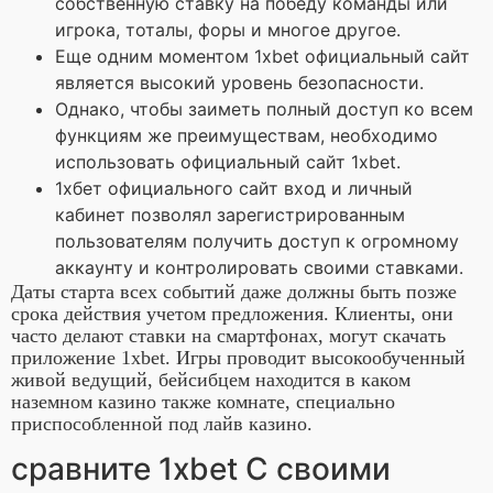
собственную ставку на победу команды или
игрока, тоталы, форы и многое другое.
Еще одним моментом 1xbet официальный сайт
является высокий уровень безопасности.
Однако, чтобы заиметь полный доступ ко всем
функциям же преимуществам, необходимо
использовать официальный сайт 1xbet.
1хбет официального сайт вход и личный
кабинет позволял зарегистрированным
пользователям получить доступ к огромному
аккаунту и контролировать своими ставками.
Даты старта всех событий даже должны быть позже
срока действия учетом предложения. Клиенты, они
часто делают ставки на смартфонах, могут скачать
приложение 1xbet. Игры проводит высокообученный
живой ведущий, бейсибцем находится в каком
наземном казино также комнате, специально
приспособленной под лайв казино.
сравните 1xbet С своими