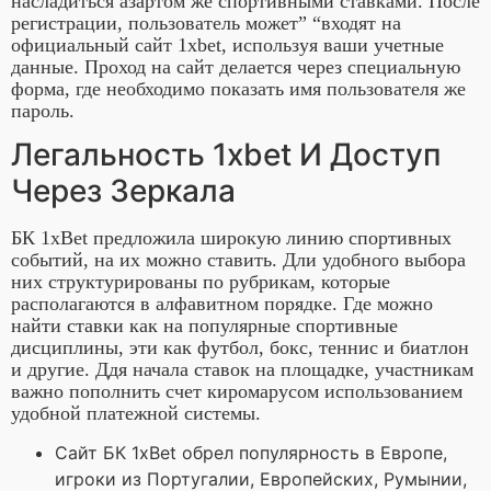
насладиться азартом же спортивными ставками. После
регистрации, пользователь может” “входят на
официальный сайт 1xbet, используя ваши учетные
данные. Проход на сайт делается через специальную
форма, где необходимо показать имя пользователя же
пароль.
Легальность 1xbet И Доступ
Через Зеркала
БК 1xBet предложила широкую линию спортивных
событий, на их можно ставить. Дли удобного выбора
них структурированы по рубрикам, которые
располагаются в алфавитном порядке. Где можно
найти ставки как на популярные спортивные
дисциплины, эти как футбол, бокс, теннис и биатлон
и другие. Ддя начала ставок на площадке, участникам
важно пополнить счет киромарусом использованием
удобной платежной системы.
Сайт БК 1xBet обрел популярность в Европе,
игроки из Португалии, Европейских, Румынии,