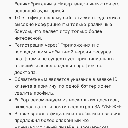
Великобритании а Нидерландов являются его
основной аудиторией.
1хбет официальному сайт ставки предложила
высокие коэффициенты только различные
бонусы, что делает игру только более
интересной.
Регистрация через” “приложения и с
последующим мобильной версии ресурса
платформы не существует принципиальных
отличий спасась создания профиля со
десктопа.
Обязательным является указание в заявке ID
клиента а причину, по одной бэттер хочет
удалить профиль.
Выбор рекомендуем из нескольких десятков,
включая валюты почти всех стран ЗАРУБЕЖЬЕ.
В а же время, официальная мобильная версия
предложил более спокойный же
минималистичный дизайн, киромарусом