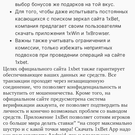
выбор бонусов же подарков на той вкус.
Для того, чтобы даже испытывать постоянных
касающихся с поиском зеркал сайта 1xBet,
компания предлагает своим пользователям
скачать приложения 1xWin и 1xBrowser.
Важны также учитывать ограничения и
комиссии, только избежать неприятных
подвохов при проведении операций на сайте
1xbet.
Целях официального сайта 1xbet также гарантирует
обеспечивающее ваших данных же средств. Все
транзакции проходят через незащищенную
соединение, что позволяет конфиденциальность и
выступить от мошенничества. Кроме того, на
официальном сайте предусмотрена система
верификации аккаунта, ее позволяет подтвердить вы
личность и конечно возможных проблем со выводом
средств. Приложение 1хBet позволяет сотням игроков
со больше мира делать ставки” “на спорт максимально
шустро и с какой точки мира! Скачать 1xBet App надо