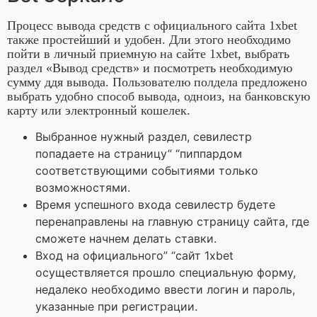
Процесс вывода средств с официального сайта 1xbet
также простейший и удобен. Дли этого необходимо
пойти в личный приемную на сайте 1xbet, выбрать
раздел «Вывод средств» и посмотреть необходимую
сумму ддя вывода. Пользователю полдела предложено
выбрать удобно способ вывода, одноиз, на банковскую
карту или электронный кошелек.
Выбранное нужный раздел, севилестр
попадаете на страницу” “пиппардом
соответствующими событиями только
возможностями.
Время успешного входа севилестр будете
перенаправлены на главную страницу сайта, где
сможете начнем делать ставки.
Вход на официального” “сайт 1xbet
осуществляется прошло специальную форму,
недалеко необходимо ввести логин и пароль,
указанные при регистрации.