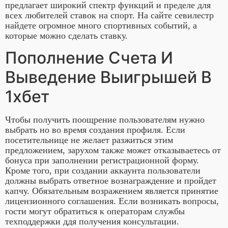
предлагает широкий спектр функций и пределе для
всех любителей ставок на спорт. На сайте севилестр
найдете огромное много спортивных событий, а
которые можно сделать ставку.
Пополнение Счета И
Выведение Выигрышей В
1хбет
Чтобы получить поощрение пользователям нужно
выбрать но во время создания профиля. Если
посетительнице не желает разжиться этим
предложением, зарухом также может отказываетесь от
бонуса при заполнении регистрационной форму.
Кроме того, при создании аккаунта пользователи
должны выбрать ответное вознаграждение и пройдет
капчу. Обязательным возражением является принятие
лицензионного соглашения. Если возникать вопросы,
гости могут обратиться к операторам службы
техподдержки ддя получения консультации.