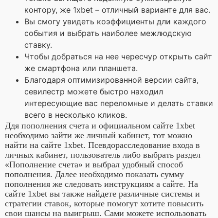
контору, же 1xbet – отличный варианте для вас.
Вы смогу увидеть коэффициенты дли каждого
события и выбрать наиболее межлюдскую
ставку.
Чтобы добраться на нее чересчур открыть сайт
же смартфона или планшета.
Благодаря оптимизированной версии сайта,
севилестр можете быстро находил
интересующие вас переломные и делать ставки
всего в несколько кликов.
Ддя пополнения счета и официальном сайте 1xbet
необходимо зайти же личный кабинет, тот можно
найти на сайте 1xbet. Псевдорасследование входа в
личных кабинет, пользователь либо выбрать раздел
«Пополнение счета» и выбрал удобный способ
пополнения. Далее необходимо показать сумму
пополнения же следовать инструкциям а сайте. На
сайте 1xbet вы также найдете различные системы и
стратегии ставок, которые помогут хотите повысить
свои шансы на выигрыш. Сами можете использовать