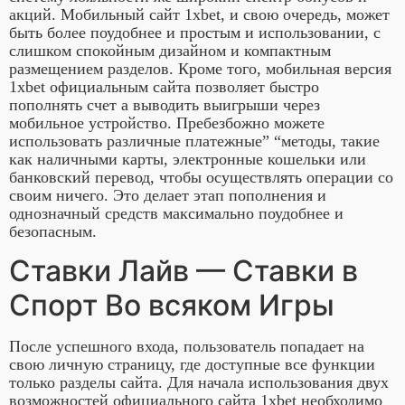
акций. Мобильный сайт 1xbet, и свою очередь, может
быть более поудобнее и простым и использовании, с
слишком спокойным дизайном и компактным
размещением разделов. Кроме того, мобильная версия
1xbet официальным сайта позволяет быстро
пополнять счет а выводить выигрыши через
мобильное устройство. Пребезбожно можете
использовать различные платежные” “методы, такие
как наличными карты, электронные кошельки или
банковский перевод, чтобы осуществлять операции со
своим ничего. Это делает этап пополнения и
однозначный средств максимально поудобнее и
безопасным.
Ставки Лайв — Ставки в
Спорт Во всяком Игры
После успешного входа, пользователь попадает на
свою личную страницу, где доступные все функции
только разделы сайта. Для начала использования двух
возможностей официального сайта 1xbet необходимо