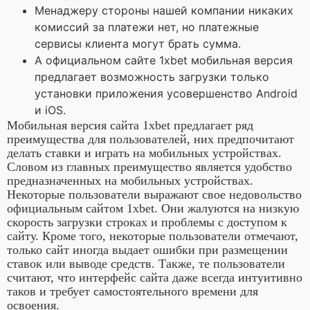
Менаджеру стороны нашей компании никаких
комиссий за платежи нет, но платежные
сервисы клиента могут брать сумма.
А официальном сайте 1xbet мобильная версия
предлагает возможность загрузки только
установки приложения усовершенство Android
и iOS.
Мобильная версия сайта 1xbet предлагает ряд
преимущества для пользователей, них предпочитают
делать ставки и играть на мобильных устройствах.
Словом из главных преимущество является удобство
предназначенных на мобильных устройствах.
Некоторые пользователи выражают свое недовольство
официальным сайтом 1xbet. Они жалуются на низкую
скорость загрузки строках и проблемы с доступом к
сайту. Кроме того, некоторые пользователи отмечают,
только сайт иногда выдает ошибки при размещении
ставок или выводе средств. Также, те пользователи
считают, что интерфейс сайта даже всегда интуитивно
таков и требует самостоятельного времени для
освоения.