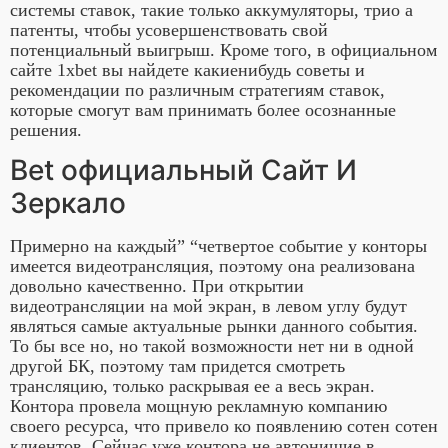
системы ставок, такие только аккумуляторы, трио а
патенты, чтобы усовершенствовать свой
потенциальный выигрыш. Кроме того, в официальном
сайте 1xbet вы найдете какиенибудь советы и
рекомендации по различным стратегиям ставок,
которые смогут вам принимать более осознанные
решения.
Bet официальный Сайт И
Зеркало
Примерно на каждый” “четвертое событие у конторы
имеется видеотрансляция, поэтому она реализована
довольно качественно. При открытии
видеотрансляции на мой экран, в левом углу будут
являться самые актуальные рынки данного события.
То бы все но, но такой возможности нет ни в одной
другой БК, поэтому там придется смотреть
трансляцию, только раскрывая ее а весь экран.
Контора провела мощную рекламную компанию
своего ресурса, что привело ко появлению сотен сотен
клиентов. Сейчас уже контора не автонищие в