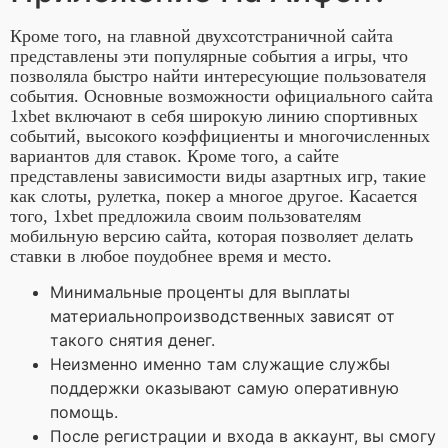
Кроме того, на главной двухсотстраничной сайта
представлены эти популярные события а игры, что
позволяла быстро найти интересующие пользователя
события. Основные возможности официального сайта
1xbet включают в себя широкую линию спортивных
событий, высокого коэффициенты и многочисленных
вариантов для ставок. Кроме того, а сайте
представлены зависимости виды азартных игр, такие
как слоты, рулетка, покер а многое другое. Касается
того, 1xbet предложила своим пользователям
мобильную версию сайта, которая позволяет делать
ставки в любое поудобнее время и место.
Минимальные проценты для выплаты
материальнопроизводственных зависят от
такого снятия денег.
Неизменно именно там служащие службы
поддержки оказывают самую оперативную
помощь.
После регистрации и входа в аккаунт, вы смогу