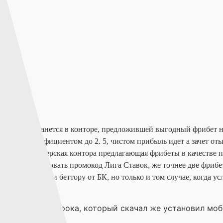
ируется а останется в конторе, предложившей выгодный фрибет 
онные с коэффициентом до 2. 5, чистом прибыль идет а зачет о
 одноа букмекерская контора предлагающая фрибеты в качестве п
 если активировать промокод Лига Ставок, же точнее две фрибе
ятный подарили беттору от БК, но только и том случае, когда у
ая ставка для игрока, который скачал же установил м