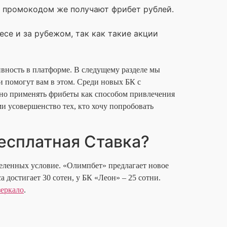
 промокодом же получают фрибет рублей.
се и за рубежом, так как такие акции
ивность в платформе. В следущему разделе мы
и помогут вам в этом. Среди новых БК с
но применять фрибеты как способом привлечения
и усовершенство тех, кто хочу попробовать
есплатная Ставка?
ленных условие. «Олимпбет» предлагает новое
достигает 30 сотен, у БК «Леон» – 25 сотни.
зеркало
.