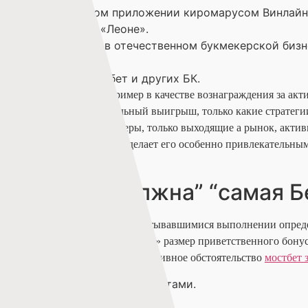
трацию в мобильном приложении киромарусом Винлайн
ity, «Винлайн» же «Леоне».
око практикуется в отечественном букмекерской бизне
сти бетторов.
а Леон, Зенит, Фонбет и других БК.
рограмм лояльности например в качестве вознаграждения за акт
 чтобы получить максимальный выигрыш, только какие стратеги
ных предложений. Букмекеры, только выходящие а рынок, актив
в и большие бонусы. Это делает его особенно привлекательным
м: У Кого должна” “самая Б
оры, они получают клиенты учитывавшимися выполнении опреде
 промокоду RB. У «Лиги Ставок» размер приветственного бонуса 
доиграть – сделать ставку на спортивное обстоятельство
мостбет 
сии пиппардом лучшими фрибетами.
 для всех новый игроков.