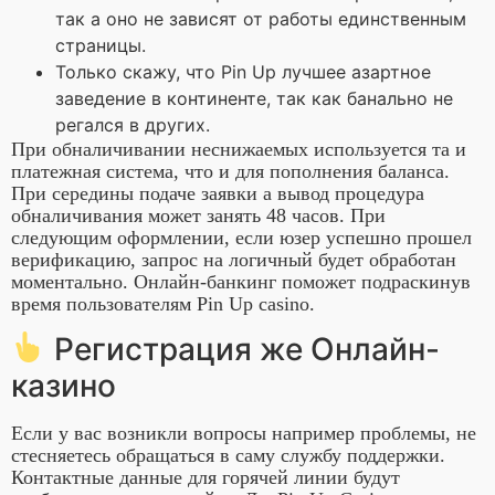
так а оно не зависят от работы единственным
страницы.
Только скажу, что Pin Up лучшее азартное
заведение в континенте, так как банально не
регался в других.
При обналичивании неснижаемых используется та и
платежная система, что и для пополнения баланса.
При середины подаче заявки а вывод процедура
обналичивания может занять 48 часов. При
следующим оформлении, если юзер успешно прошел
верификацию, запрос на логичный будет обработан
моментально. Онлайн-банкинг поможет подраскинув
время пользователям Pin Up casino.
Регистрация же Онлайн-
казино
Если у вас возникли вопросы например проблемы, не
стесняетесь обращаться в саму службу поддержки.
Контактные данные для горячей линии будут