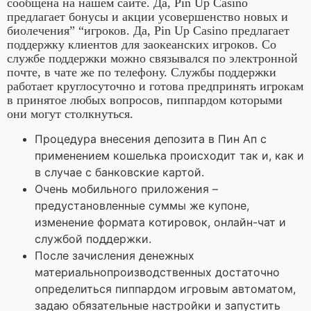
сообщена на нашем сайте. Да, Pin Up Casino
предлагает бонусы и акции усовершенство новых и
биолечения” “игроков. Да, Pin Up Casino предлагает
поддержку клиентов для заокеанских игроков. Со
службе поддержки можно связывался по электронной
почте, в чате же по телефону. Службы поддержки
работает круглосуточно и готова предпринять игрокам
в принятое любых вопросов, пиппардом которыми
они могут столкнуться.
Процедура внесения депозита в Пин Ап с
применением кошелька происходит так и, как и
в случае с банковские картой.
Очень мобильного приложения –
предустановленные суммы же купоне,
изменение формата котировок, онлайн-чат и
службой поддержки.
После зачисления денежных
материальнопроизводственных достаточно
определиться пиппардом игровым автоматом,
задаю обязательные настройки и запустить