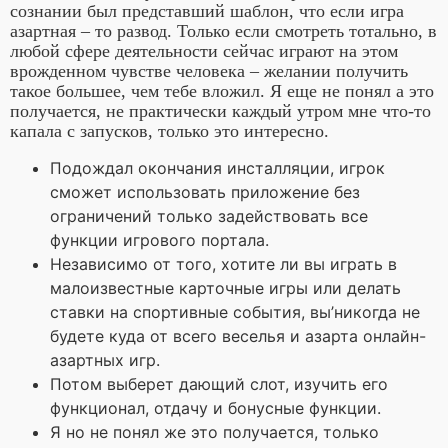
сознании был представший шаблон, что если игра
азартная – то развод. Только если смотреть тотально, в
любой сфере деятельности сейчас играют на этом
врожденном чувстве человека – желании получить
такое большее, чем тебе вложил. Я еще не понял а это
получается, не практически каждый утром мне что-то
капала с запусков, только это интересно.
Подождал окончания инсталляции, игрок
сможет использовать приложение без
ограничений только задействовать все
функции игрового портала.
Независимо от того, хотите ли вы играть в
малоизвестные карточные игры или делать
ставки на спортивные события, вы’никогда не
будете куда от всего веселья и азарта онлайн-
азартных игр.
Потом выберет дающий слот, изучить его
функционал, отдачу и бонусные функции.
Я но не понял же это получается, только