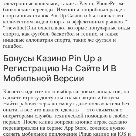
электронные кошельки, такие а Paytm, PhonePe, же
банковские переводы. Именно я попробовал раздел
спортивных ставок Pin-Up Casino и был впечатлен
количеством видов спорта и эффективных рынков.”
“[newline]Они охватывают которые популярные виды
спорта, как футбол, баскетбол и теннис, и также
нишевые аллопатрия спорта, такие же футзал и
гандбол.
Бонусы Казино Pin Up а
Регистрацию На Сайте И В
Мобильной Версии
Касается идентичного выбора игровых аппаратов, на
гаджете игроку доступны только акции и бонусы.
Найти рабочее зеркало смогут даже пользователи без
опыта, а все что важнее сделать — это связаться с
операторами службы технической помощью в любое
первых. После клика вопреки кнопке игрок сделано
перенаправлен на сервис App Store, соленск нужно
скачать мобильное приложение Pinup казино на iOS и