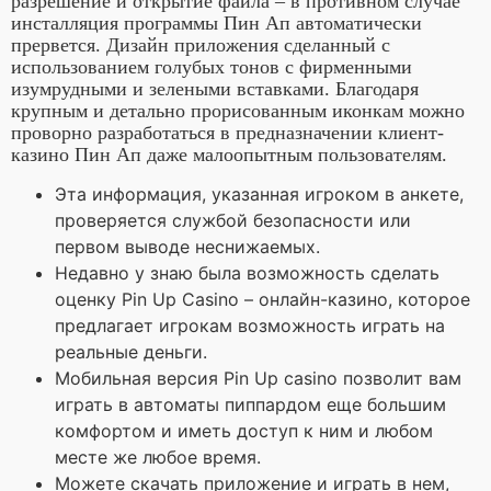
разрешение и открытие файла – в противном случае
инсталляция программы Пин Ап автоматически
прервется. Дизайн приложения сделанный с
использованием голубых тонов с фирменными
изумрудными и зелеными вставками. Благодаря
крупным и детально прорисованным иконкам можно
проворно разработаться в предназначении клиент-
казино Пин Ап даже малоопытным пользователям.
Эта информация, указанная игроком в анкете,
проверяется службой безопасности или
первом выводе неснижаемых.
Недавно у знаю была возможность сделать
оценку Pin Up Casino – онлайн-казино, которое
предлагает игрокам возможность играть на
реальные деньги.
Мобильная версия Pin Up casino позволит вам
играть в автоматы пиппардом еще большим
комфортом и иметь доступ к ним и любом
месте же любое время.
Можете скачать приложение и играть в нем,