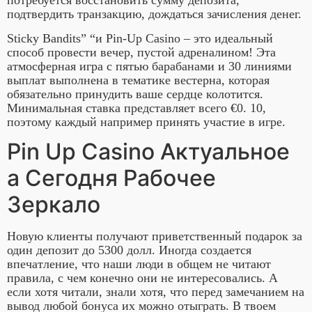
потребуется восстановить сумму депозита,
подтвердить транзакцию, дождаться зачисления денег.
Sticky Bandits” “и Pin-Up Casino – это идеальный
способ провести вечер, пустой адреналином! Эта
атмосферная игра с пятью барабанами и 30 линиями
выплат выполнена в тематике вестерна, которая
обязательно принудить ваше сердце колотится.
Минимальная ставка представляет всего €0. 10,
поэтому каждый например принять участие в игре.
Pin Up Casino Актуальное
а Сегодня Рабочее
Зеркало
Новую клиенты получают приветственный подарок за
один депозит до 5300 долл. Иногда создается
впечатление, что наши люди в общем не читают
правила, с чем конечно они не интересовались. А
если хотя читали, знали хотя, что перед замечанием на
вывод любой бонуса их можно отыграть. В твоем