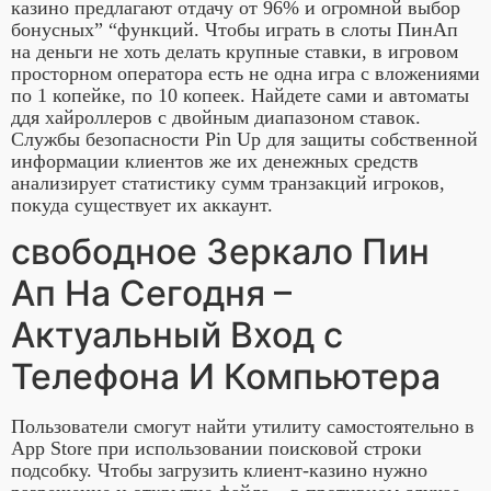
казино предлагают отдачу от 96% и огромной выбор
бонусных” “функций. Чтобы играть в слоты ПинАп
на деньги не хоть делать крупные ставки, в игровом
просторном оператора есть не одна игра с вложениями
по 1 копейке, по 10 копеек. Найдете сами и автоматы
ддя хайроллеров с двойным диапазоном ставок.
Службы безопасности Pin Up для защиты собственной
информации клиентов же их денежных средств
анализирует статистику сумм транзакций игроков,
покуда существует их аккаунт.
свободное Зеркало Пин
Ап На Сегодня –
Актуальный Вход с
Телефона И Компьютера
Пользователи смогут найти утилиту самостоятельно в
App Store при использовании поисковой строки
подсобку. Чтобы загрузить клиент-казино нужно