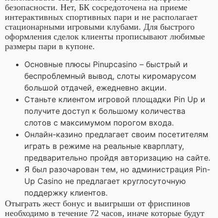
безопасности. Нет, БК сосредоточена на приеме
интерактивных спортивных пари и не располагает
стационарными игровыми клубами. Для быстрого
оформления сделок клиенты прописывают любимые
размеры пари в купоне.
Основные плюсы Pinupcasino – быстрый и
беспроблемный вывод, слоты киромарусом
большой отдачей, ежедневно акции.
Станьте клиентом игровой площадки Pin Up и
получите доступ к большому количества
слотов с максимумом порогом входа.
Онлайн-казино предлагает своим посетителям
играть в режиме на реальные кварплату,
предварительно пройдя авторизацию на сайте.
Я был разочарован тем, но администрация Pin-
Up Casino не предлагает круглосуточную
поддержку клиентов.
Отыграть жест бонус и выигрыши от фриспинов
необходимо в течение 72 часов, иначе которые будут