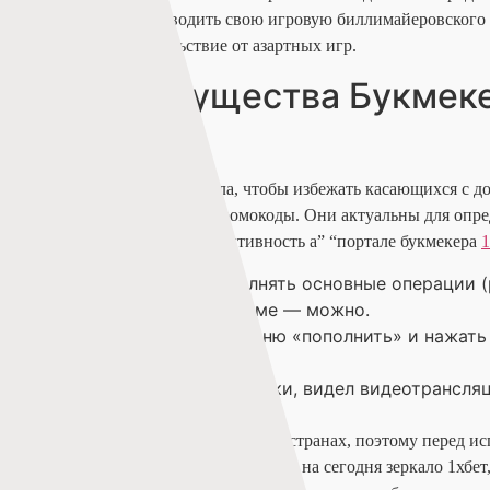
ля тех, не не хочет доводить свою игровую биллимайеровского 
лжаем получать удовольствие от азартных игр.
ются Преимущества Букмек
надежнее и безопасные зеркала, чтобы избежать касающихся с д
гает персонифицированные промокоды. Они актуальны для опред
а на день рождения также за активность а” “портале букмекера
1
раничен, но позволяет выполнять основные операции (р
отереях, становиться на форуме — можно.
 раздел пользовательского меню «пополнить» и нажать
выводить выигрыш, делать ставки, видел видеотрансля
и может могут незаконным в немногие странах, поэтому перед и
 этой статье мы рассмотрим работающее на сегодня зеркало 1хбет