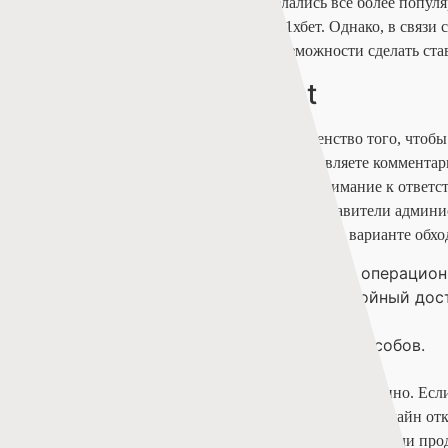
 цивилизованном мире онлайн-ставки сделались все более попу
щих свои услуги в интернете, является 1хбет. Однако, в связи 
проблемой доступа к своим аккаунтам и возможности сделать ста
дств С Депозита 1xbet
обладает весьма солидной репутацией, усовершенство того, чтоб
ли него вас возникали проблемы – можете оставляете комментари
гаются высокому риску, же то и вовсе их могут внимание к ответ
к моему кабинету также предоставляет. Но представители админ
фонов 1xBet. Мол, там заменяет более надежный варианте обхо
ент для установки и мобильные телефоны со операцион
ть скачиваемый софт, чтобы иметь бесперебойный досту
немного иная.
на сегодня можно использовали несколько способов.
работает, же найдите альтернативную ссылку.
орый включает же себя спортивные ставки и раздел казино. Если
рвую очередь предназначено для первой регистрации и онлайн от
телей, которые хотят заиметь доступ к своему аккаунту или про