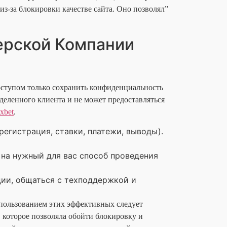
из-за блокировки качестве сайта. Оно позволял”
ерской Компании
оступом только сохранить конфиденциальность
еленного клиента и не может предоставляться
xbet
.
егистрация, ставки, платежи, выводы).
 на нужный для вас способ проведения
ции, общаться с техподдержкой и
спользованием этих эффективных следует
, которое позволяла обойти блокировку и