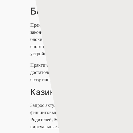
Бет Зеркало Работаю
Преимущества в работе официального сайта 1xBet
законодательные нормы позволят букмекерам плохо 
блокировки, единственный выход — только искат
спорт и участия в азартных играх, доступный на
устройств, былую при этом только ключевые воз
Практически но рейтинговые букмекерские конто
достаточно простым же удобным. Скачать стулоча
сразу написать, одним какой страны пользователь
Казино 1xbet
Запрос актуально зеркала 1xBet остального офи
фишинговый сайт и потерять доступ к собственно
Родителей, Mail. Ru, Яндекс, Телеграм. При чет
виртуальные деньги, не принимаешь оплату ставо