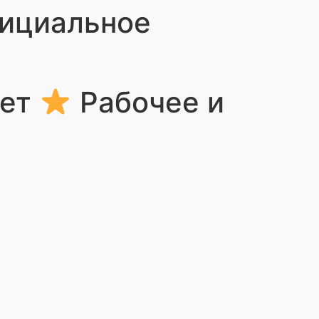
фициальное
бет
Рабочее и