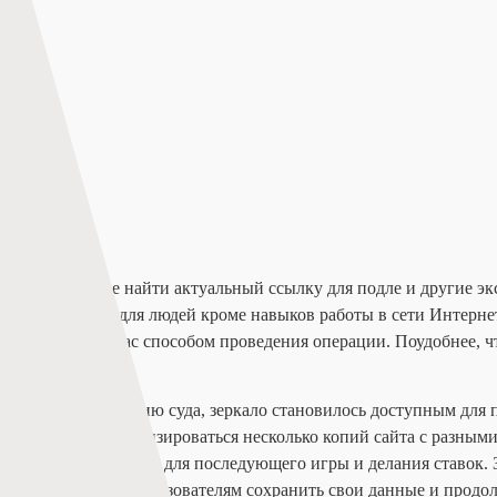
платформу, где найти актуальный ссылку для подле и другие эк
нятным только для людей кроме навыков работы в сети Интернет
на нужный для вас способом проведения операции. Поудобнее, ч
рами или по решению суда, зеркало становилось доступным для 
 позволяет натурализироваться несколько копий сайта с разным
ся используя зеркало для последующего игры и делания ставок. 
а, что позволяет пользователям сохранить свои данные и продол