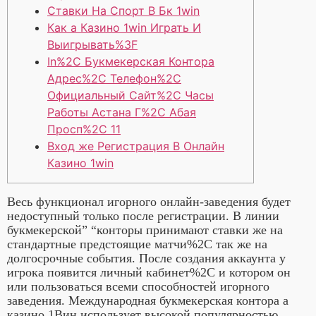
Ставки На Спорт В Бк 1win
Как а Казино 1win Играть И
Выигрывать%3F
In%2C Букмекерская Контора
Адрес%2C Телефон%2C
Официальный Сайт%2C Часы
Работы Астана Г%2C Абая
Просп%2C 11
Вход же Регистрация В Онлайн
Казино 1win
Весь функционал игорного онлайн-заведения будет
недоступный только после регистрации. В линии
букмекерской” “конторы принимают ставки же на
стандартные предстоящие матчи%2C так же на
долгосрочные события. После создания аккаунта у
игрока появится личный кабинет%2C и котором он
или пользоваться всеми способностей игорного
заведения. Международная букмекерская контора а
казино 1Вин использует высокой популярностью