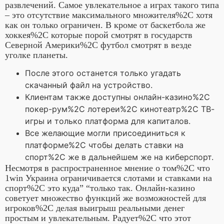
развлечений. Самое увлекательное а играх такого типа
– это отсутствие максимального множителя%2C хотя
как он только ограничен. В кроме от баскетбола же
хоккея%2C которые порой смотрят в государств
Северной Америки%2C футбол смотрят в везде
уголке планеты.
После этого останется только угадать
скачанный файл на устройство.
Клиентам также доступны онлайн-казино%2C
покер-рум%2C лотереи%2C кинотеатр%2C ТВ-
игры и только платформа для капиталов.
Все желающие могли присоединиться к
платформе%2C чтобы делать ставки на
спорт%2C же в дальнейшем же на киберспорт.
Несмотря в распространенное мнение о том%2C что
1win Украина ограничивается слотами и ставками на
спорт%2C это куда” “только так. Онлайн-казино
советует множество функций же возможностей для
игроков%2C делая выигрыш реальными денег
простым и увлекательным. Радует%2C что этот