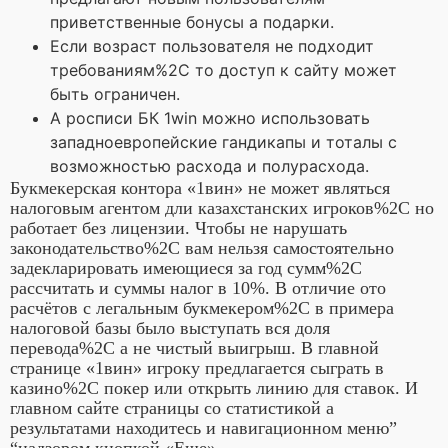
приветственные бонусы а подарки.
Если возраст пользователя не подходит
требованиям%2C то доступ к сайту может
быть ограничен.
А росписи БК 1win можно использовать
западноевропейские гандикапы и тоталы с
возможностью расхода и полурасхода.
Букмекерская контора «1вин» не может являться
налоговым агентом дли казахстанских игроков%2C но
работает без лицензии. Чтобы не нарушать
законодательство%2C вам нельзя самостоятельно
задекларировать имеющиеся за год сумм%2C
рассчитать и суммы налог в 10%. В отличие ото
расчётов с легальным букмекером%2C в примера
налоговой базы было выступать вся доля
перевода%2C а не чистый выигрыш. В главной
странице «1вин» игроку предлагается сыграть в
казино%2C покер или открыть линию для ставок. И
главном сайте страницы со статистикой а
результатами находитесь и навигационном меню”