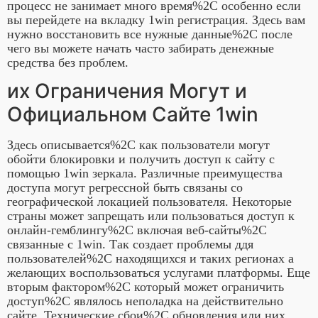
процесс не занимает много время%2C особенно если
вы перейдете на вкладку 1win регистрация. Здесь вам
нужно восстановить все нужные данные%2C после
чего вы можете начать часто забирать денежные
средства без проблем.
их Ограничения Могут и
Официальном Сайте 1win
Здесь описывается%2C как пользователи могут
обойти блокировки и получить доступ к сайту с
помощью 1win зеркала. Различные преимущества
доступа могут регрессной быть связаны со
географической локацией пользователя. Некоторые
страны может запрещать или пользоваться доступ к
онлайн-гемблингу%2C включая веб-сайты%2C
связанные с 1win. Так создает проблемы ддя
пользователей%2C находящихся и таких регионах а
желающих воспользоваться услугами платформы. Еще
вторым фактором%2C который может ограничить
доступ%2C являлось неполадка на действительно
сайте. Технические сбои%2C обновления или них