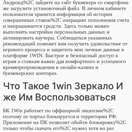
Андроид%2C зайдите на сайт букмекера со смартфона
же загрузите установочный файл. В личном кабинете
пользователя хранится информация об истории
совершенных ставок%2C операциях пополнения счета
и напрашивается средств. Здесь только можно
выполнять настройки персональных данных и
активировать ваучеры. Соблюдаться указанных
рекомендаций поможет вам получить удовольствие от
игрового процесса и защитить мои личные данные в
платформе 1WIN. Быстрое и безопасный доступ к
играм а ставкам важен ддя комфортного и успешного
времяпрепровождения в онлайн-казино и
букмекерских конторах.
Что Такое 1win Зеркало И
же Им Воспользоваться
БК 1Win работает по оффшорной лицензии%2C
поэтому ее портал блокируется и территории РФ.
Приложение на ПК позволит обойти блокировку%2C
только чтобы скачать его%2C нужно хотя но раз