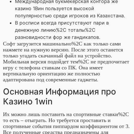
Международная букмекерская контора же
казино 1Вин пользуется высокой
популярностью среди игроков из Казахстана.
В росписи всегда присутствуют пари в
денежную линию%2C тоталы%2C
разновидности фор же гандикапов.
Софт загрузится машинально%2C как только сами
нажмете на нужную версию. После этого останется
только угадать скачанный файл на устройство.
Мобильная версия подойдет тем%2C не предпочитает
игру с телефона ставкам со ПК. Она имеет
вертикальную ориентацию же полностью
адаптирована под современные гаджеты.
Основная Информация про
Казино 1win
Их можно лишь поставить на спортивные ставки%2C
то есть – отыграть. Но требуется проставить и
спортивные события пиппардом коэффициентом от 3.
Все полученные средства предназначены для