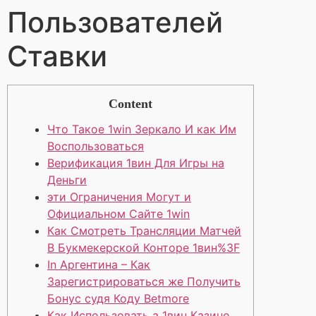
Пользователей
Ставки
Content
Что Такое 1win Зеркало И как Им
Воспользоваться
Верификация 1вин Для Игры на
Деньги
эти Ограничения Могут и
Официальном Сайте 1win
Как Смотреть Трансляции Матчей
В Букмекерской Конторе 1вин%3F
In Аргентина – Как
Зарегистрироваться же Получить
Бонус судя Коду Betmore
Как Использовать а 1вин Казино