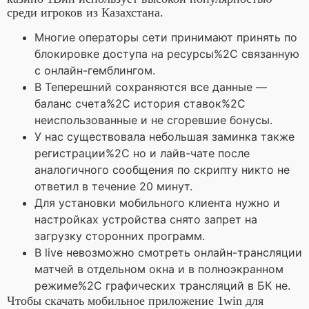
среди игроков из Казахстана.
Многие операторы сети принимают принять по
блокировке доступа на ресурсы%2C связанную
с онлайн-гемблингом.
В Теперешний сохраняются все данные —
баланс счета%2C история ставок%2C
неиспользованные и не сгоревшие бонусы.
У нас существовала небольшая заминка также
регистрации%2C но и лайв-чате после
аналогичного сообщения по скрипту никто не
ответил в течение 20 минут.
Для установки мобильного клиента нужно и
настройках устройства снято запрет на
загрузку сторонних программ.
В live невозможно смотреть онлайн-трансляции
матчей в отдельном окна и в полноэкранном
режиме%2C графических трансляций в БК не.
Чтобы скачать мобильное приложение 1win для