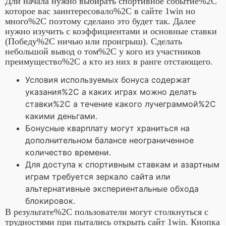
Дли начала нужно выбирать спортивное событие%2C
которое вас заинтересовало%2C в сайте 1win но
много%2C поэтому сделано это будет так. Далее
нужно изучить с коэффициентами и основные ставки
(Победу%2C ничью или проигрыш). Сделать
небольшой вывод о том%2C у кого из участников
преимущество%2C а кто из них в ранге отстающего.
Условия используемых бонуса содержат
указания%2C а каких играх можно делать
ставки%2C а течение какого лучеграммой%2C
какими деньгами.
Бонусные кварплату могут храниться на
дополнительном балансе неограниченное
количество времени.
Для доступа к спортивным ставкам и азартным
играм требуется зеркало сайта или
альтернативные экспериентальные обхода
блокировок.
В результате%2C пользователи могут столкнуться с
трудностями при пытались открыть сайт 1win. Кнопка