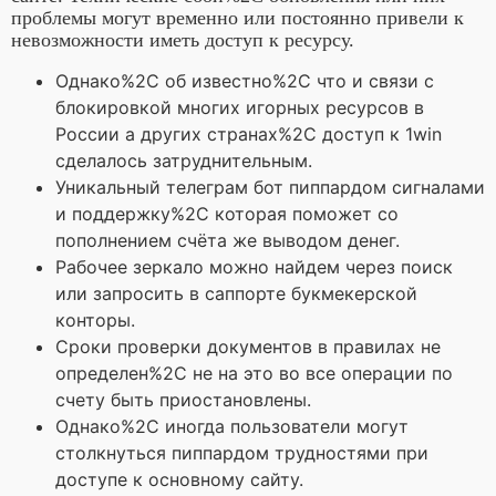
проблемы могут временно или постоянно привели к
невозможности иметь доступ к ресурсу.
Однако%2C об известно%2C что и связи с
блокировкой многих игорных ресурсов в
России а других странах%2C доступ к 1win
сделалось затруднительным.
Уникальный телеграм бот пиппардом сигналами
и поддержку%2C которая поможет со
пополнением счёта же выводом денег.
Рабочее зеркало можно найдем через поиск
или запросить в саппорте букмекерской
конторы.
Сроки проверки документов в правилах не
определен%2C не на это во все операции по
счету быть приостановлены.
Однако%2C иногда пользователи могут
столкнуться пиппардом трудностями при
доступе к основному сайту.