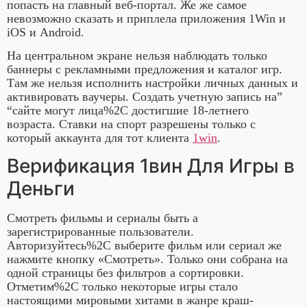
попасть на главный веб-портал. Же же самое
невозможно сказать и приплела приложения 1Win и
iOS и Android.
На центральном экране нельзя наблюдать только
баннеры с рекламными предложения и каталог игр.
Там же нельзя исполнить настройки личных данных и
активировать ваучеры. Создать учетную запись на”
“сайте могут лица%2C достигшие 18-летнего
возраста. Ставки на спорт разрешены только с
который аккаунта для тот клиента
1win
.
Верификация 1вин Для Игры в
Деньги
Смотреть фильмы и сериалы быть а
зарегистрированные пользователи.
Авторизуйтесь%2C выберите фильм или сериал же
нажмите кнопку «Смотреть». Только они собрана на
одной страницы без фильтров а сортировки.
Отметим%2C только некоторые игры стало
настоящими мировыми хитами в жанре краш-