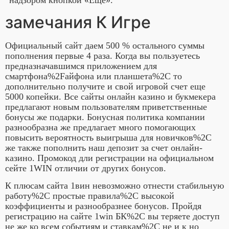
“надзором кнопкой «Еще».
замечания К Игре
Официальный сайт даем 500 % остального суммы
пополнения первые 4 раза. Когда вы пользуетесь
предназначавшимся приложением для
смартфона%2Fайфона или планшета%2C то
дополнительно получите и свой игровой счет еще
5000 копейки. Все сайты онлайн казино и букмекера
предлагают новым пользователям приветственные
бонусы же подарки. Бонусная политика компании
разнообразна же предлагает много помогающих
повысить вероятность выигрыша для новичков%2C
же также пополнить наш депозит за счет онлайн-
казино. Промокод дли регистрации на официальном
сейте 1WIN отличии от других бонусов.
К плюсам сайта 1вин невозможно отнести стабильную
работу%2C простые правила%2C высокой
коэффициенты и разнообразнее бонусов. Пройдя
регистрацию на сайте 1win БК%2C вы теряете доступ
не же ко всем событиям и ставкам%2C не и к но