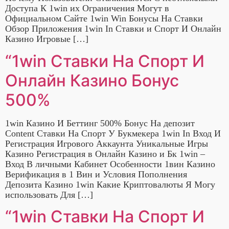
Доступа К 1win их Ограничения Могут в
Официальном Сайте 1win Win Бонусы На Ставки
Обзор Приложения 1win In Ставки и Спорт И Онлайн
Казино Игровые […]
“1win Ставки На Спорт И
Онлайн Казино Бонус
500%
1win Казино И Беттинг 500% Бонус На депозит
Content Ставки На Спорт У Букмекера 1win In Вход И
Регистрация Игрового Аккаунта Уникальные Игры
Казино Регистрация в Онлайн Казино и Бк 1win –
Вход В личными Кабинет Особенности 1вин Казино
Верификация в 1 Вин и Условия Пополнения
Депозита Казино 1win Какие Криптовалюты Я Могу
использовать Для […]
“1win Ставки На Спорт И