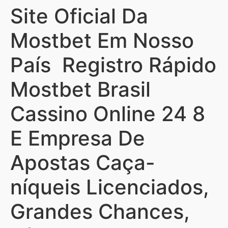
Site Oficial Da
Mostbet Em Nosso
País ️ Registro Rápido
Mostbet Brasil
Cassino Online 24 8
E Empresa De
Apostas Caça-
níqueis Licenciados,
Grandes Chances,