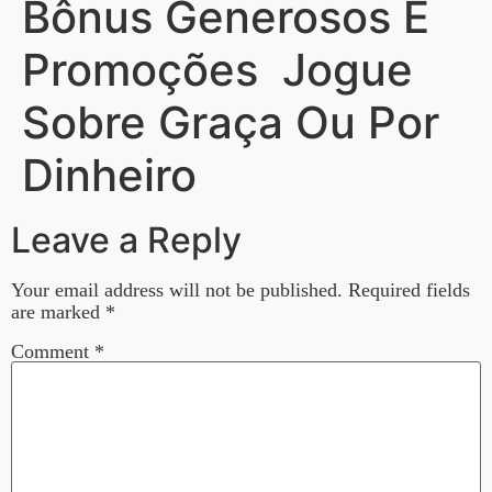
Bônus Generosos E
Promoções ️ Jogue
Sobre Graça Ou Por
Dinheiro
Leave a Reply
Your email address will not be published.
Required fields
are marked
*
Comment
*